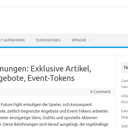
KT AUFNEHMEN
DURCHSUCHEN
SPRACHE
nungen: Exklusive Artikel,
N
gebote, Event-Tokens
Gam
Sai
0 Comment
Urla
Ein
Future Fight ermutigen die Spieler, sich konsequent
nde, zeitlich begrenzte Angebote und Event-Tokens anbieten.
Even
Upgr
eler einzigartige Skins, Outfits und spezielle Aktionen
ern. Diese Belohnungen sind darauf ausgelegt, die regelmäßige
Zei