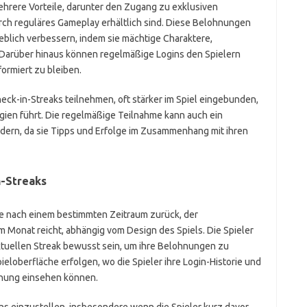
ehrere Vorteile, darunter den Zugang zu exklusiven
rch reguläres Gameplay erhältlich sind. Diese Belohnungen
eblich verbessern, indem sie mächtige Charaktere,
 Darüber hinaus können regelmäßige Logins den Spielern
formiert zu bleiben.
heck-in-Streaks teilnehmen, oft stärker im Spiel eingebunden,
gien führt. Die regelmäßige Teilnahme kann auch ein
dern, da sie Tipps und Erfolge im Zusammenhang mit ihren
n-Streaks
se nach einem bestimmten Zeitraum zurück, der
 Monat reicht, abhängig vom Design des Spiels. Die Spieler
ktuellen Streak bewusst sein, um ihre Belohnungen zu
ieloberfläche erfolgen, wo die Spieler ihre Login-Historie und
hnung einsehen können.