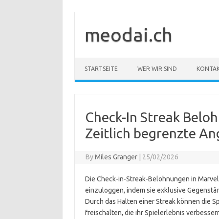
Skip
to
content
meodai.ch
STARTSEITE
WER WIR SIND
KONTA
Check-In Streak Beloh
Zeitlich begrenzte An
By
Miles Granger
|
25/02/2026
Die Check-in-Streak-Belohnungen in Marvel 
einzuloggen, indem sie exklusive Gegenstä
Durch das Halten einer Streak können die Spi
freischalten, die ihr Spielerlebnis verbess