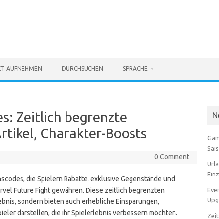
KT AUFNEHMEN
DURCHSUCHEN
SPRACHE
s: Zeitlich begrenzte
N
rtikel, Charakter-Boosts
Gam
Sai
0 Comment
Urla
Ein
nscodes, die Spielern Rabatte, exklusive Gegenstände und
vel Future Fight gewähren. Diese zeitlich begrenzten
Even
Upgr
ebnis, sondern bieten auch erhebliche Einsparungen,
ieler darstellen, die ihr Spielerlebnis verbessern möchten.
Zei