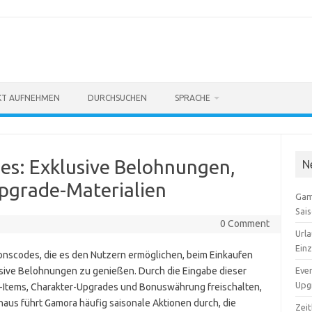
KT AUFNEHMEN
DURCHSUCHEN
SPRACHE
s: Exklusive Belohnungen,
N
Upgrade-Materialien
Gam
Sai
0 Comment
Urla
Ein
onscodes, die es den Nutzern ermöglichen, beim Einkaufen
usive Belohnungen zu genießen. Durch die Eingabe dieser
Even
Upgr
-Items, Charakter-Upgrades und Bonuswährung freischalten,
inaus führt Gamora häufig saisonale Aktionen durch, die
Zei