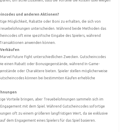
paren, um sicherzustellen, dass die Vorteile die Kosten überwiegen
eincodes und anderen Aktionen?
tige Möglichkeit, Rabatte oder Boni zu erhalten, die sich von
Treuebelohnungen unterscheiden. Während beide Methoden das
heincodes oft eine spezifische Eingabe des Spielers, während
 Transaktionen anwenden können.
-Verkäufen
Marvel Future Fight unterschiedlichen Zwecken. Gutscheincodes
, wie einen Rabatt oder Bonusgegenstände, während In-Game-
enstände oder Charaktere bieten. Spieler stellen möglicherweise
r Gutscheincodes können bei bestimmten Käufen erhebliche
ohnungen
ige Vorteile bringen, aber Treuebelohnungen sammeln sich im
e Engagement mit dem Spiel. Während Gutscheincodes sofortige
ngen oft zu einem größeren langfristigen Wert, da sie exklusive
auf dem Engagement eines Spielers für das Spiel basieren.