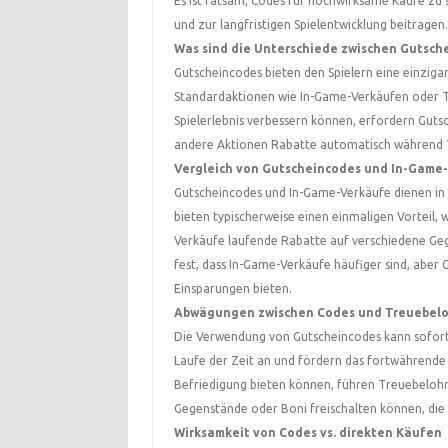
Es ist ratsam, Codes für hochwirksame Käufe zu s
und zur langfristigen Spielentwicklung beitragen.
Was sind die Unterschiede zwischen Gutsch
Gutscheincodes bieten den Spielern eine einzigar
Standardaktionen wie In-Game-Verkäufen oder 
Spielerlebnis verbessern können, erfordern Gutsc
andere Aktionen Rabatte automatisch während
Vergleich von Gutscheincodes und In-Game
Gutscheincodes und In-Game-Verkäufe dienen in 
bieten typischerweise einen einmaligen Vorteil
Verkäufe laufende Rabatte auf verschiedene Geg
fest, dass In-Game-Verkäufe häufiger sind, abe
Einsparungen bieten.
Abwägungen zwischen Codes und Treuebel
Die Verwendung von Gutscheincodes kann sofort
Laufe der Zeit an und fördern das fortwährend
Befriedigung bieten können, führen Treuebelohnu
Gegenstände oder Boni freischalten können, die 
Wirksamkeit von Codes vs. direkten Käufen