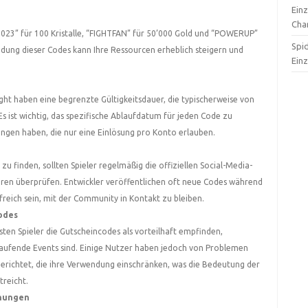
Ein
Cha
23” für 100 Kristalle, “FIGHTFAN” für 50’000 Gold und “POWERUP”
Spi
ndung dieser Codes kann Ihre Ressourcen erheblich steigern und
Ein
.
ght haben eine begrenzte Gültigkeitsdauer, die typischerweise von
s ist wichtig, das spezifische Ablaufdatum für jeden Code zu
ngen haben, die nur eine Einlösung pro Konto erlauben.
u finden, sollten Spieler regelmäßig die offiziellen Social-Media-
oren überprüfen. Entwickler veröffentlichen oft neue Codes während
lfreich sein, mit der Community in Kontakt zu bleiben.
odes
ten Spieler die Gutscheincodes als vorteilhaft empfinden,
laufende Events sind. Einige Nutzer haben jedoch von Problemen
richtet, die ihre Verwendung einschränken, was die Bedeutung der
reicht.
hnungen