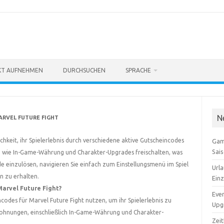
KT AUFNEHMEN
DURCHSUCHEN
SPRACHE
N
ARVEL FUTURE FIGHT
chkeit, ihr Spielerlebnis durch verschiedene aktive Gutscheincodes
Gam
Sai
 wie In-Game-Währung und Charakter-Upgrades freischalten, was
einzulösen, navigieren Sie einfach zum Einstellungsmenü im Spiel
Urla
n zu erhalten.
Ein
Marvel Future Fight?
Even
odes für Marvel Future Fight nutzen, um ihr Spielerlebnis zu
Upgr
lohnungen, einschließlich In-Game-Währung und Charakter-
Zei