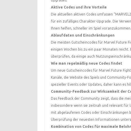
Upgrades.
Aktive Codes und ihre Vorteile
Die aktuellen aktiven Codes umfassen “MARVEL20
für ein zufälliges Charakter-Upgrade. Die Verwe
Ihnen helfen, schneller im Spiel voranzukommen
Ablaufdaten und Einschränkungen
Die meisten Gutscheincodes für Marvel Future Fi
einigen Wochen bis zu ein paar Monaten reicht. E
überprüfen, da einige auch Nutzungseinschränku
Wie man regelmäßig neue Codes findet
Um neue Gutscheincodes für Marvel Future Fight z
Kanäle, die Website des Spiels und Community-F
spezieller Events oder Updates, daher kann es hi
Community-Feedback zur Wirksamkeit der C
Das Feedback der Community zeigt, dass die meis
insbesondere wenn sie zeitnah und relevant für 
mit abgelaufenen Codes oder Einschränkungen be
Überprüfung der neuesten Informationen unterst
Kombination von Codes für maximale Belo