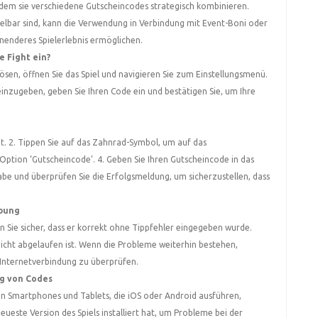
dem sie verschiedene Gutscheincodes strategisch kombinieren.
elbar sind, kann die Verwendung in Verbindung mit Event-Boni oder
enderes Spielerlebnis ermöglichen.
e Fight ein?
sen, öffnen Sie das Spiel und navigieren Sie zum Einstellungsmenü.
inzugeben, geben Sie Ihren Code ein und bestätigen Sie, um Ihre
ät. 2. Tippen Sie auf das Zahnrad-Symbol, um auf das
Option ‘Gutscheincode’. 4. Geben Sie Ihren Gutscheincode in das
gabe und überprüfen Sie die Erfolgsmeldung, um sicherzustellen, dass
ebung
en Sie sicher, dass er korrekt ohne Tippfehler eingegeben wurde.
nicht abgelaufen ist. Wenn die Probleme weiterhin bestehen,
e Internetverbindung zu überprüfen.
ng von Codes
en Smartphones und Tablets, die iOS oder Android ausführen,
 neueste Version des Spiels installiert hat, um Probleme bei der