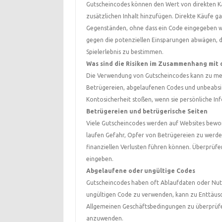
Gutscheincodes können den Wert von direkten Kä
zusätzlichen Inhalt hinzufügen. Direkte Käufe 
Gegenständen, ohne dass ein Code eingegeben we
gegen die potenziellen Einsparungen abwägen, d
Spielerlebnis zu bestimmen.
Was sind die Risiken im Zusammenhang mit
Die Verwendung von Gutscheincodes kann zu mehr
Betrügereien, abgelaufenen Codes und unbeabsi
Kontosicherheit stoßen, wenn sie persönliche Inf
Betrügereien und betrügerische Seiten
Viele Gutscheincodes werden auf Websites bewor
laufen Gefahr, Opfer von Betrügereien zu werde
finanziellen Verlusten führen können. Überprüfen
eingeben.
Abgelaufene oder ungültige Codes
Gutscheincodes haben oft Ablaufdaten oder Nut
ungültigen Code zu verwenden, kann zu Enttäusc
Allgemeinen Geschäftsbedingungen zu überprüfen
anzuwenden.