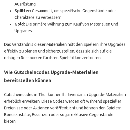
Ausrüstung.
Splitter:
Gesammelt, um spezifische Gegenstände oder
Charaktere zu verbessern.
Gold:
Die primäre Währung zum Kauf von Materialien und
Upgrades.
Das Verständnis dieser Materialien hilft den Spielern, ihre Upgrades
effektiv zu planen und sicherzustellen, dass sie sich auf die
richtigen Ressourcen für ihren Spielstil konzentrieren.
Wie Gutscheincodes Upgrade-Materialien
bereitstellen können
Gutscheincodes in Thor können Ihr Inventar an Upgrade-Materialien
erheblich erweitern. Diese Codes werden oft während spezieller
Ereignisse oder Aktionen veröffentlicht und können den Spielern
Bonuskristalle, Essenzen oder sogar exklusive Gegenstände
bieten.