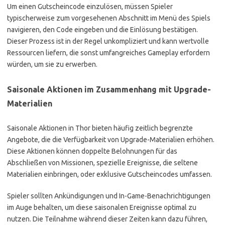
Um einen Gutscheincode einzulösen, müssen Spieler
typischerweise zum vorgesehenen Abschnitt im Menü des Spiels
navigieren, den Code eingeben und die Einlösung bestätigen.
Dieser Prozess ist in der Regel unkompliziert und kann wertvolle
Ressourcen liefern, die sonst umfangreiches Gameplay erfordern
würden, um sie zu erwerben.
Saisonale Aktionen im Zusammenhang mit Upgrade-
Materialien
Saisonale Aktionen in Thor bieten häufig zeitlich begrenzte
Angebote, die die Verfügbarkeit von Upgrade-Materialien erhöhen.
Diese Aktionen können doppelte Belohnungen für das
Abschließen von Missionen, spezielle Ereignisse, die seltene
Materialien einbringen, oder exklusive Gutscheincodes umfassen.
Spieler sollten Ankündigungen und In-Game-Benachrichtigungen
im Auge behalten, um diese saisonalen Ereignisse optimal zu
nutzen. Die Teilnahme während dieser Zeiten kann dazu führen,