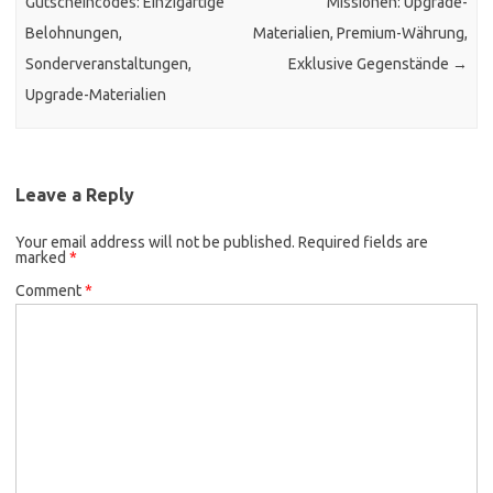
Gutscheincodes: Einzigartige
Missionen: Upgrade-
Belohnungen,
Materialien, Premium-Währung,
Sonderveranstaltungen,
Exklusive Gegenstände
→
Upgrade-Materialien
Leave a Reply
Your email address will not be published.
Required fields are
marked
*
Comment
*