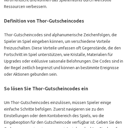
veröffentlicht und können das Spielerlebnis durch wertvolle
Ressourcen verbessern.
Definition von Thor-Gutscheincodes
Thor-Gutscheincodes sind alphanumerische Zeichenfolgen, die
Spieler im Spiel eingeben können, um verschiedene Vorteile
freizuschalten. Diese Vorteile umfassen oft Gegenstände, die den
Fortschritt im Spiel unterstützen, wie Kristalle, Materialien für
Upgrades oder exklusive saisonale Belohnungen. Die Codes sind in
der Regel zeitlich begrenzt und können an bestimmte Ereignisse
oder Aktionen gebunden sein.
So lösen Sie Thor-Gutscheincodes ein
Um Thor-Gutscheincodes einzulösen, müssen Spieler einige
einfache Schritte befolgen. Zuerst navigieren sie zu den
Einstellungen oder dem Kontobereich des Spiels, wo die
Eingabeoption für den Gutscheincode verfügbar ist. Geben Sie den