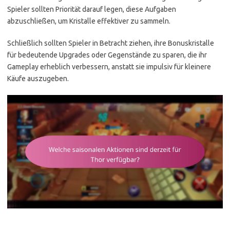
Spieler sollten Priorität darauf legen, diese Aufgaben
abzuschließen, um Kristalle effektiver zu sammeln.
Schließlich sollten Spieler in Betracht ziehen, ihre Bonuskristalle
für bedeutende Upgrades oder Gegenstände zu sparen, die ihr
Gameplay erheblich verbessern, anstatt sie impulsiv für kleinere
Käufe auszugeben.