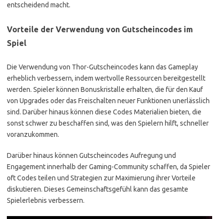
entscheidend macht.
Vorteile der Verwendung von Gutscheincodes im
Spiel
Die Verwendung von Thor-Gutscheincodes kann das Gameplay
erheblich verbessern, indem wertvolle Ressourcen bereitgestellt
werden. Spieler können Bonuskristalle erhalten, die für den Kauf
von Upgrades oder das Freischalten neuer Funktionen unerlässlich
sind. Darüber hinaus können diese Codes Materialien bieten, die
sonst schwer zu beschaffen sind, was den Spielern hilft, schneller
voranzukommen.
Darüber hinaus können Gutscheincodes Aufregung und
Engagement innerhalb der Gaming-Community schaffen, da Spieler
oft Codes teilen und Strategien zur Maximierung ihrer Vorteile
diskutieren. Dieses Gemeinschaftsgefühl kann das gesamte
Spielerlebnis verbessern.