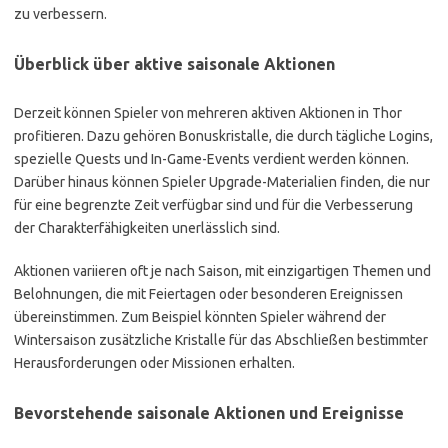
zu verbessern.
Überblick über aktive saisonale Aktionen
Derzeit können Spieler von mehreren aktiven Aktionen in Thor
profitieren. Dazu gehören Bonuskristalle, die durch tägliche Logins,
spezielle Quests und In-Game-Events verdient werden können.
Darüber hinaus können Spieler Upgrade-Materialien finden, die nur
für eine begrenzte Zeit verfügbar sind und für die Verbesserung
der Charakterfähigkeiten unerlässlich sind.
Aktionen variieren oft je nach Saison, mit einzigartigen Themen und
Belohnungen, die mit Feiertagen oder besonderen Ereignissen
übereinstimmen. Zum Beispiel könnten Spieler während der
Wintersaison zusätzliche Kristalle für das Abschließen bestimmter
Herausforderungen oder Missionen erhalten.
Bevorstehende saisonale Aktionen und Ereignisse