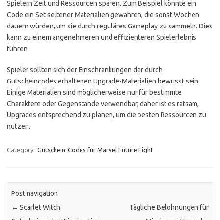
Spielern Zeit und Ressourcen sparen. Zum Beispiel könnte ein
Code ein Set seltener Materialien gewähren, die sonst Wochen
dauern würden, um sie durch reguläres Gameplay zu sammeln. Dies
kann zu einem angenehmeren und effizienteren Spielerlebnis
führen.
Spieler sollten sich der Einschränkungen der durch
Gutscheincodes erhaltenen Upgrade-Materialien bewusst sein.
Einige Materialien sind möglicherweise nur für bestimmte
Charaktere oder Gegenstände verwendbar, daher ist es ratsam,
Upgrades entsprechend zu planen, um die besten Ressourcen zu
nutzen.
Category:
Gutschein-Codes für Marvel Future Fight
Post navigation
←
Scarlet Witch
Tägliche Belohnungen für