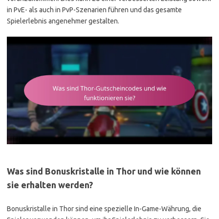
in PvE- als auch in PvP-Szenarien führen und das gesamte
Spielerlebnis angenehmer gestalten.
Was sind Bonuskristalle in Thor und wie können
sie erhalten werden?
Bonuskristalle in Thor sind eine spezielle In-Game-Währung, die