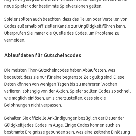
neue Spieler oder bestimmte Spielversionen gelten.
Spieler sollten auch beachten, dass das Teilen oder Verteilen von
Codes außerhalb offizieller Kanäle zur Ungültigkeit führen kann.
Überprüfen Sie immer die Quelle des Codes, um Probleme zu
vermeiden.
Ablaufdaten für Gutscheincodes
Die meisten Thor-Gutscheincodes haben Ablaufdaten, was
bedeutet, dass sie nur für eine begrenzte Zeit gültig sind. Diese
Daten können von wenigen Tagen bis zu mehreren Wochen
variieren, abhängig von der Aktion. Spieler sollten Codes so schnell
wie möglich einlösen, um sicherzustellen, dass sie die
Belohnungen nicht verpassen.
Behalten Sie offizielle Ankündigungen bezüglich der Dauer der
Gültigkeit jedes Codes im Auge. Einige Codes können auch an
bestimmte Ereignisse gebunden sein, was eine zeitnahe Einlösung