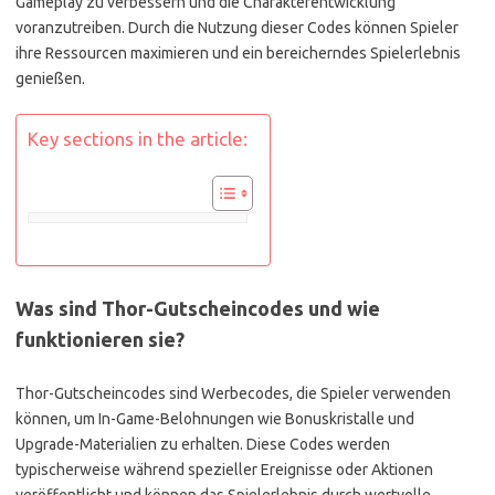
Gameplay zu verbessern und die Charakterentwicklung
voranzutreiben. Durch die Nutzung dieser Codes können Spieler
ihre Ressourcen maximieren und ein bereicherndes Spielerlebnis
genießen.
Key sections in the article:
Was sind Thor-Gutscheincodes und wie
funktionieren sie?
Thor-Gutscheincodes sind Werbecodes, die Spieler verwenden
können, um In-Game-Belohnungen wie Bonuskristalle und
Upgrade-Materialien zu erhalten. Diese Codes werden
typischerweise während spezieller Ereignisse oder Aktionen