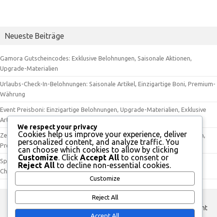
Neueste Beiträge
Gamora Gutscheincodes: Exklusive Belohnungen, Saisonale Aktionen,
Upgrade-Materialien
Urlaubs-Check-In-Belohnungen: Saisonale Artikel, Einzigartige Boni, Premium-
Währung
Event Preisboni: Einzigartige Belohnungen, Upgrade-Materialien, Exklusive
Artikel
We respect your privacy
Cookies help us improve your experience, deliver
Zeitlich begrenzte Veranstaltungsbelohnungen: Einzigartige Belohnungen,
personalized content, and analyze traffic. You
Premium-Währung, Charakterverbesserungen
can choose which cookies to allow by clicking
Customize
. Click
Accept All
to consent or
Spider-Man Gutscheincodes: Werbeaktionen, Einzigartige Belohnungen,
Reject All
to decline non-essential cookies.
Charakter-Upgrades
Customize
Reject All
custom footer text left
custom footer text right
Accept All