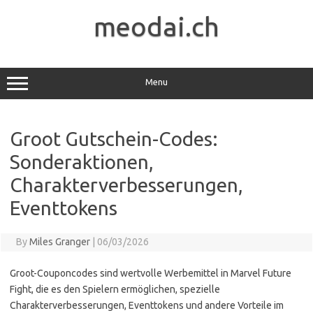
Skip
to
meodai.ch
content
Menu
Groot Gutschein-Codes:
Sonderaktionen,
Charakterverbesserungen,
Eventtokens
By
Miles Granger
|
06/03/2026
Groot-Couponcodes sind wertvolle Werbemittel in Marvel Future
Fight, die es den Spielern ermöglichen, spezielle
Charakterverbesserungen, Eventtokens und andere Vorteile im