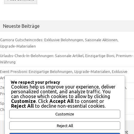
Neueste Beiträge
Gamora Gutscheincodes: Exklusive Belohnungen, Saisonale Aktionen,
Upgrade-Materialien
Urlaubs-Check-In-Belohnungen: Saisonale Artikel, Einzigartige Boni, Premium-
Währung
Event Preisboni: Einzigartige Belohnungen, Upgrade-Materialien, Exklusive
Artikel
We respect your privacy
Cookies help us improve your experience, deliver
Zeitlich begrenzte Veranstaltungsbelohnungen: Einzigartige Belohnungen,
personalized content, and analyze traffic. You
Premium-Währung, Charakterverbesserungen
can choose which cookies to allow by clicking
Customize
. Click
Accept All
to consent or
Spider-Man Gutscheincodes: Werbeaktionen, Einzigartige Belohnungen,
Reject All
to decline non-essential cookies.
Charakter-Upgrades
Customize
Reject All
custom footer text left
custom footer text right